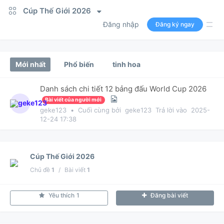
Cúp Thế Giới 2026
Đăng nhập
Đăng ký ngay
Mới nhất
Phổ biến
tinh hoa
Danh sách chi tiết 12 bảng đấu World Cup 2026
Bài viết của người mới
geke123
•
Cuối cùng bởi
geke123
Trả lời vào
2025-
12-24 17:38
Cúp Thế Giới 2026
Chủ đề
1
/
Bài viết
1
Yêu thích
1
Đăng bài viết