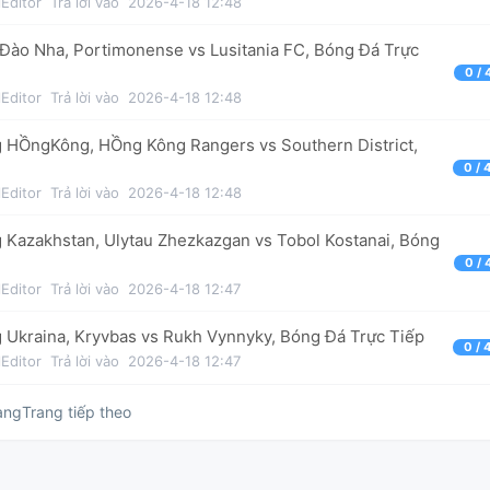
lEditor
Trả lời vào
2026-4-18 12:48
 Đào Nha, Portimonense vs Lusitania FC, Bóng Đá Trực
0 / 
lEditor
Trả lời vào
2026-4-18 12:48
g HỒngKông, HỒng Kông Rangers vs Southern District,
0 / 
lEditor
Trả lời vào
2026-4-18 12:48
g Kazakhstan, Ulytau Zhezkazgan vs Tobol Kostanai, Bóng
0 / 
lEditor
Trả lời vào
2026-4-18 12:47
g Ukraina, Kryvbas vs Rukh Vynnyky, Bóng Đá Trực Tiếp
0 / 
lEditor
Trả lời vào
2026-4-18 12:47
ang
Trang tiếp theo