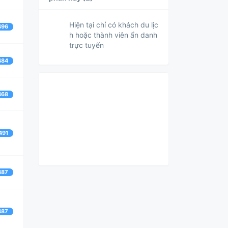
Hiện tại chỉ có khách du lịc
496
h hoặc thành viên ẩn danh
trực tuyến
484
468
 491
487
487