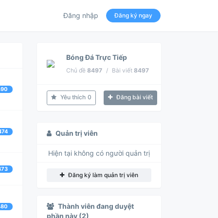
Đăng nhập
Đăng ký ngay
Bóng Đá Trực Tiếp
Chủ đề
8497
/
Bài viết
8497
490
Yêu thích
0
Đăng bài viết
474
Quản trị viên
Hiện tại không có người quản trị
473
Đăng ký làm quản trị viên
Thành viên đang duyệt
480
phần này (2)