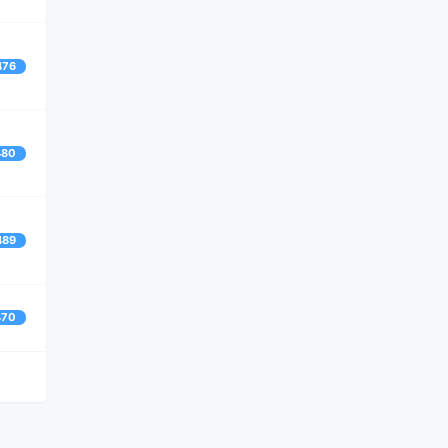
476
480
489
470