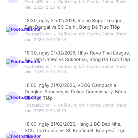
FootballEditor
•
Cuối cùng bởi
FootballEditor
Trả lời
vào
2026-2-20 18:19
18:30, ngày 21/02/2026, Indian Super League,
East Bengal vs SC Delhi, Bóng Đá Trực Tiếp
FootballEditor
•
Cuối cùng bởi
FootballEditor
Trả lời
vào
2026-2-20 18:19
18:30, ngày 21/02/2026, Hilux Revo Thai League,
Buriram United vs Sukhothai, Bóng Đá Trực Tiếp
FootballEditor
•
Cuối cùng bởi
FootballEditor
Trả lời
vào
2026-2-20 18:19
18:00, ngày 21/02/2026, VĐQG Campuchia ,
Dangkor Senchey vs Police Commissary, Bóng
Đá Trực Tiếp
FootballEditor
•
Cuối cùng bởi
FootballEditor
Trả lời
vào
2026-2-20 18:19
18:00, ngày 21/02/2026, Hạng 2 BỒ Đào Nha,
SCU Torreense vs SL Benfica B, Bóng Đá Trực
Tiếp