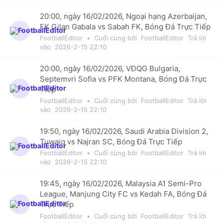
20:00, ngày 16/02/2026, Ngoại hạng Azerbaijan,
FK Gilan Gabala vs Sabah FK, Bóng Đá Trực Tiếp
FootballEditor
•
Cuối cùng bởi
FootballEditor
Trả lời
vào
2026-2-15 22:10
20:00, ngày 16/02/2026, VĐQG Bulgaria,
Septemvri Sofia vs PFK Montana, Bóng Đá Trực
Tiếp
FootballEditor
•
Cuối cùng bởi
FootballEditor
Trả lời
vào
2026-2-15 22:10
19:50, ngày 16/02/2026, Saudi Arabia Division 2,
Tuwaiq vs Najran SC, Bóng Đá Trực Tiếp
FootballEditor
•
Cuối cùng bởi
FootballEditor
Trả lời
vào
2026-2-15 22:10
19:45, ngày 16/02/2026, Malaysia A1 Semi-Pro
League, Manjung City FC vs Kedah FA, Bóng Đá
Trực Tiếp
FootballEditor
•
Cuối cùng bởi
FootballEditor
Trả lời