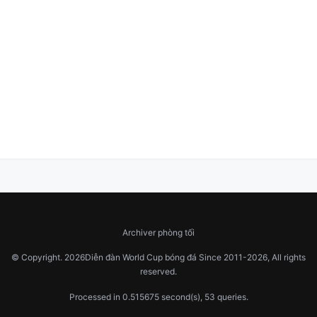
Archiver
phòng tối
© Copyright.
2026Diễn đàn World Cup bóng đá
Since 2011-2026, All rights
reserved.
Processed in 0.515675 second(s), 53 queries.