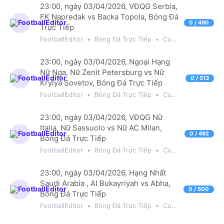
đây vài tháng
23:00, ngày 03/04/2026, VĐQG Serbia,
FK Napredak vs Backa Topola, Bóng Đá
0 / 490
Trực Tiếp
FootballEditor
•
Bóng Đá Trực Tiếp
•
Cuối
cùng bởi
FootballEditor
Trả lời vào
4cách
đây vài tháng
23:00, ngày 03/04/2026, Ngoại Hạng
Nữ Nga, Nữ Zenit Petersburg vs Nữ
0 / 513
Krylya Sovetov, Bóng Đá Trực Tiếp
FootballEditor
•
Bóng Đá Trực Tiếp
•
Cuối
cùng bởi
FootballEditor
Trả lời vào
4cách
đây vài tháng
23:00, ngày 03/04/2026, VĐQG Nữ
Italia, Nữ Sassuolo vs Nữ AC Milan,
0 / 492
Bóng Đá Trực Tiếp
FootballEditor
•
Bóng Đá Trực Tiếp
•
Cuối
cùng bởi
FootballEditor
Trả lời vào
4cách
đây vài tháng
23:00, ngày 03/04/2026, Hạng Nhất
Saudi Arabia , Al Bukayriyah vs Abha,
0 / 500
Bóng Đá Trực Tiếp
FootballEditor
•
Bóng Đá Trực Tiếp
•
Cuối
cùng bởi
FootballEditor
Trả lời vào
4cách
đây vài tháng