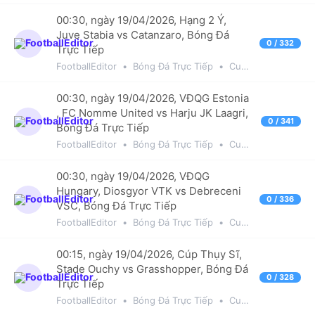
cùng bởi
FootballEditor
Trả lời vào
3cách
đây vài tháng
00:30, ngày 19/04/2026, Hạng 2 Ý,
Juve Stabia vs Catanzaro, Bóng Đá
0 / 332
Trực Tiếp
FootballEditor
•
Bóng Đá Trực Tiếp
•
Cuối
cùng bởi
FootballEditor
Trả lời vào
3cách
đây vài tháng
00:30, ngày 19/04/2026, VĐQG Estonia
, FC Nomme United vs Harju JK Laagri,
0 / 341
Bóng Đá Trực Tiếp
FootballEditor
•
Bóng Đá Trực Tiếp
•
Cuối
cùng bởi
FootballEditor
Trả lời vào
3cách
đây vài tháng
00:30, ngày 19/04/2026, VĐQG
Hungary, Diosgyor VTK vs Debreceni
0 / 336
VSC, Bóng Đá Trực Tiếp
FootballEditor
•
Bóng Đá Trực Tiếp
•
Cuối
cùng bởi
FootballEditor
Trả lời vào
3cách
đây vài tháng
00:15, ngày 19/04/2026, Cúp Thụy Sĩ,
Stade Ouchy vs Grasshopper, Bóng Đá
0 / 328
Trực Tiếp
FootballEditor
•
Bóng Đá Trực Tiếp
•
Cuối
cùng bởi
FootballEditor
Trả lời vào
3cách