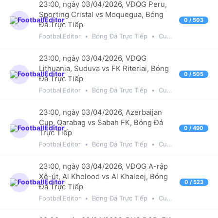
23:00, ngày 03/04/2026, VĐQG Peru,
Sporting Cristal vs Moquegua, Bóng
0 / 503
Đá Trực Tiếp
FootballEditor
•
Bóng Đá Trực Tiếp
•
Cuối
cùng bởi
FootballEditor
Trả lời vào
4cách
đây vài tháng
23:00, ngày 03/04/2026, VĐQG
Lithuania, Suduva vs FK Riteriai, Bóng
0 / 505
Đá Trực Tiếp
FootballEditor
•
Bóng Đá Trực Tiếp
•
Cuối
cùng bởi
FootballEditor
Trả lời vào
4cách
đây vài tháng
23:00, ngày 03/04/2026, Azerbaijan
Cup, Qarabag vs Sabah FK, Bóng Đá
0 / 490
Trực Tiếp
FootballEditor
•
Bóng Đá Trực Tiếp
•
Cuối
cùng bởi
FootballEditor
Trả lời vào
4cách
đây vài tháng
23:00, ngày 03/04/2026, VĐQG A-rập
Xê-út, Al Kholood vs Al Khaleej, Bóng
0 / 523
Đá Trực Tiếp
FootballEditor
•
Bóng Đá Trực Tiếp
•
Cuối
cùng bởi
FootballEditor
Trả lời vào
4cách
đây vài tháng