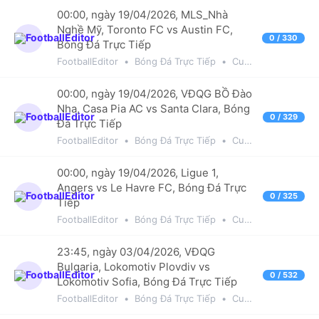
đây vài tháng
00:00, ngày 19/04/2026, MLS_Nhà
Nghề Mỹ, Toronto FC vs Austin FC,
0 / 330
Bóng Đá Trực Tiếp
FootballEditor
•
Bóng Đá Trực Tiếp
•
Cuối
cùng bởi
FootballEditor
Trả lời vào
3cách
đây vài tháng
00:00, ngày 19/04/2026, VĐQG BỒ Đào
Nha, Casa Pia AC vs Santa Clara, Bóng
0 / 329
Đá Trực Tiếp
FootballEditor
•
Bóng Đá Trực Tiếp
•
Cuối
cùng bởi
FootballEditor
Trả lời vào
3cách
đây vài tháng
00:00, ngày 19/04/2026, Ligue 1,
Angers vs Le Havre FC, Bóng Đá Trực
0 / 325
Tiếp
FootballEditor
•
Bóng Đá Trực Tiếp
•
Cuối
cùng bởi
FootballEditor
Trả lời vào
3cách
đây vài tháng
23:45, ngày 03/04/2026, VĐQG
Bulgaria, Lokomotiv Plovdiv vs
0 / 532
Lokomotiv Sofia, Bóng Đá Trực Tiếp
FootballEditor
•
Bóng Đá Trực Tiếp
•
Cuối
cùng bởi
FootballEditor
Trả lời vào
4cách