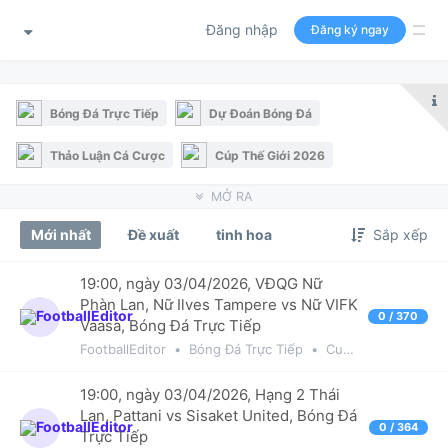
Đăng nhập
Đăng ký ngay
Bóng Đá Trực Tiếp
Dự Đoán Bóng Đá
Thảo Luận Cá Cược
Cúp Thế Giới 2026
MỞ RA
Mới nhất
Đề xuất
tinh hoa
Sắp xếp
19:00, ngày 03/04/2026, VĐQG Nữ
Phàn Lan, Nữ Ilves Tampere vs Nữ VIFK
0 / 370
Vaasa, Bóng Đá Trực Tiếp
FootballEditor
•
Bóng Đá Trực Tiếp
•
Cuối
cùng bởi
FootballEditor
Trả lời vào
4cách
đây vài tháng
19:00, ngày 03/04/2026, Hạng 2 Thái
Lan, Pattani vs Sisaket United, Bóng Đá
0 / 364
Trực Tiếp