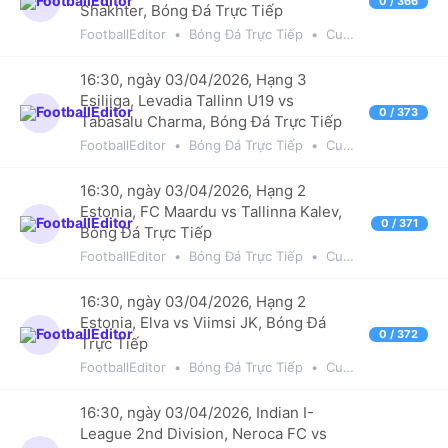
0 / 366
Shakhter, Bóng Đá Trực Tiếp
FootballEditor
•
Bóng Đá Trực Tiếp
•
Cuối
cùng bởi
FootballEditor
Trả lời vào
4cách
đây vài tháng
16:30, ngày 03/04/2026, Hạng 3
Esiliiga, Levadia Tallinn U19 vs
0 / 373
Tabasalu Charma, Bóng Đá Trực Tiếp
FootballEditor
•
Bóng Đá Trực Tiếp
•
Cuối
cùng bởi
FootballEditor
Trả lời vào
4cách
đây vài tháng
16:30, ngày 03/04/2026, Hạng 2
Estonia, FC Maardu vs Tallinna Kalev,
0 / 371
Bóng Đá Trực Tiếp
FootballEditor
•
Bóng Đá Trực Tiếp
•
Cuối
cùng bởi
FootballEditor
Trả lời vào
4cách
đây vài tháng
16:30, ngày 03/04/2026, Hạng 2
Estonia, Elva vs Viimsi JK, Bóng Đá
0 / 372
Trực Tiếp
FootballEditor
•
Bóng Đá Trực Tiếp
•
Cuối
cùng bởi
FootballEditor
Trả lời vào
4cách
đây vài tháng
16:30, ngày 03/04/2026, Indian I-
League 2nd Division, Neroca FC vs