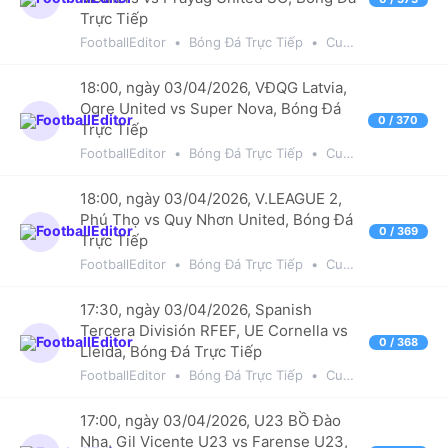
Trực Tiếp
FootballEditor
•
Bóng Đá Trực Tiếp
•
Cuối
cùng bởi
FootballEditor
Trả lời vào
4cách
đây vài tháng
18:00, ngày 03/04/2026, VĐQG Latvia,
Ogre United vs Super Nova, Bóng Đá
0 / 370
Trực Tiếp
FootballEditor
•
Bóng Đá Trực Tiếp
•
Cuối
cùng bởi
FootballEditor
Trả lời vào
4cách
đây vài tháng
18:00, ngày 03/04/2026, V.LEAGUE 2,
Phú Thọ vs Quy Nhơn United, Bóng Đá
0 / 369
Trực Tiếp
FootballEditor
•
Bóng Đá Trực Tiếp
•
Cuối
cùng bởi
FootballEditor
Trả lời vào
4cách
đây vài tháng
17:30, ngày 03/04/2026, Spanish
Tercera División RFEF, UE Cornella vs
0 / 368
Lleida, Bóng Đá Trực Tiếp
FootballEditor
•
Bóng Đá Trực Tiếp
•
Cuối
cùng bởi
FootballEditor
Trả lời vào
4cách
đây vài tháng
17:00, ngày 03/04/2026, U23 BỒ Đào
Nha, Gil Vicente U23 vs Farense U23,