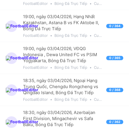
FootballEditor
•
Bóng Đá Trực Tiếp
•
Cuối
cùng bởi
FootballEditor
Trả lời vào
4cách
đây vài tháng
19:00, ngày 03/04/2026, Hạng Nhất
Kazakhstan, Astana B vs FK Aktobe II,
0 / 364
Bóng Đá Trực Tiếp
FootballEditor
•
Bóng Đá Trực Tiếp
•
Cuối
cùng bởi
FootballEditor
Trả lời vào
4cách
đây vài tháng
19:00, ngày 03/04/2026, VĐQG
Indonesia , Dewa United FC vs PSIM
0 / 365
Yogyakarta, Bóng Đá Trực Tiếp
FootballEditor
•
Bóng Đá Trực Tiếp
•
Cuối
cùng bởi
FootballEditor
Trả lời vào
4cách
đây vài tháng
18:35, ngày 03/04/2026, Ngoại Hạng
Trung Quốc, Chengdu Rongcheng vs
0 / 368
Qingdao Island, Bóng Đá Trực Tiếp
FootballEditor
•
Bóng Đá Trực Tiếp
•
Cuối
cùng bởi
FootballEditor
Trả lời vào
4cách
đây vài tháng
18:30, ngày 03/04/2026, Azerbaijan
First Division, Mingachevir vs Safa
0 / 362
Baku, Bóng Đá Trực Tiếp