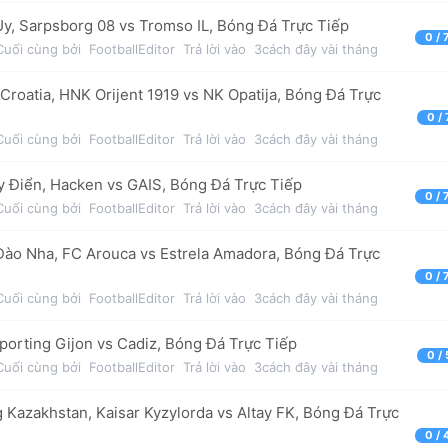
y, Sarpsborg 08 vs Tromso IL, Bóng Đá Trực Tiếp
0 / 
Cuối cùng bởi
FootballEditor
Trả lời vào
3cách đây vài tháng
Croatia, HNK Orijent 1919 vs NK Opatija, Bóng Đá Trực
0 /
Cuối cùng bởi
FootballEditor
Trả lời vào
3cách đây vài tháng
 Điển, Hacken vs GAIS, Bóng Đá Trực Tiếp
0 / 
Cuối cùng bởi
FootballEditor
Trả lời vào
3cách đây vài tháng
ào Nha, FC Arouca vs Estrela Amadora, Bóng Đá Trực
0 / 
Cuối cùng bởi
FootballEditor
Trả lời vào
3cách đây vài tháng
Sporting Gijon vs Cadiz, Bóng Đá Trực Tiếp
0 /
Cuối cùng bởi
FootballEditor
Trả lời vào
3cách đây vài tháng
 Kazakhstan, Kaisar Kyzylorda vs Altay FK, Bóng Đá Trực
0 / 