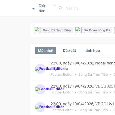
Diễn
đàn
Bóng Đá Trực Tiếp
Dự Đoán Bóng Đá
Mới nhất
Đề xuất
tinh hoa
22:00, ngày 19/04/2026, Ngoại hạng
Trực Tiếp
FootballEditor
•
Bóng Đá Trực Tiếp
•
22:00, ngày 19/04/2026, VĐQG Áo, 
FootballEditor
•
Bóng Đá Trực Tiếp
•
22:00, ngày 19/04/2026, VĐQG Hy L
FootballEditor
•
Bóng Đá Trực Tiếp
•