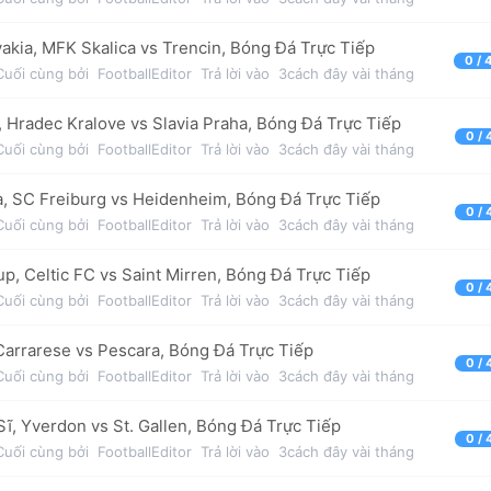
akia, MFK Skalica vs Trencin, Bóng Đá Trực Tiếp
0 / 
Cuối cùng bởi
FootballEditor
Trả lời vào
3cách đây vài tháng
 Hradec Kralove vs Slavia Praha, Bóng Đá Trực Tiếp
0 / 
Cuối cùng bởi
FootballEditor
Trả lời vào
3cách đây vài tháng
a, SC Freiburg vs Heidenheim, Bóng Đá Trực Tiếp
0 / 
Cuối cùng bởi
FootballEditor
Trả lời vào
3cách đây vài tháng
up, Celtic FC vs Saint Mirren, Bóng Đá Trực Tiếp
0 / 
Cuối cùng bởi
FootballEditor
Trả lời vào
3cách đây vài tháng
Carrarese vs Pescara, Bóng Đá Trực Tiếp
0 / 
Cuối cùng bởi
FootballEditor
Trả lời vào
3cách đây vài tháng
ĩ, Yverdon vs St. Gallen, Bóng Đá Trực Tiếp
0 / 
Cuối cùng bởi
FootballEditor
Trả lời vào
3cách đây vài tháng