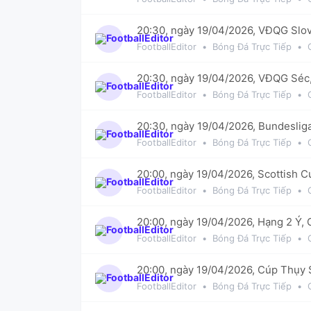
20:30, ngày 19/04/2026, VĐQG Slov
FootballEditor
•
Bóng Đá Trực Tiếp
•
20:30, ngày 19/04/2026, VĐQG Séc,
FootballEditor
•
Bóng Đá Trực Tiếp
•
20:30, ngày 19/04/2026, Bundeslig
FootballEditor
•
Bóng Đá Trực Tiếp
•
20:00, ngày 19/04/2026, Scottish C
FootballEditor
•
Bóng Đá Trực Tiếp
•
20:00, ngày 19/04/2026, Hạng 2 Ý, 
FootballEditor
•
Bóng Đá Trực Tiếp
•
20:00, ngày 19/04/2026, Cúp Thụy S
FootballEditor
•
Bóng Đá Trực Tiếp
•