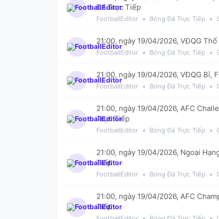
Đá Trực Tiếp
FootballEditor
•
Bóng Đá Trực Tiếp
•
21:00, ngày 19/04/2026, VĐQG Thổ 
FootballEditor
•
Bóng Đá Trực Tiếp
•
21:00, ngày 19/04/2026, VĐQG Bỉ, 
FootballEditor
•
Bóng Đá Trực Tiếp
•
21:00, ngày 19/04/2026, AFC Chall
Trực Tiếp
FootballEditor
•
Bóng Đá Trực Tiếp
•
21:00, ngày 19/04/2026, Ngoại Hạn
Tiếp
FootballEditor
•
Bóng Đá Trực Tiếp
•
21:00, ngày 19/04/2026, AFC Champ
Tiếp
FootballEditor
•
Bóng Đá Trực Tiếp
•