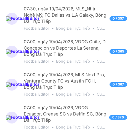
cùng bởi
FootballEditor
Trả lời vào
3cách
đây vài tháng
07:30, ngày 19/04/2026, MLS_Nhà
Nghề Mỹ, FC Dallas vs L.A Galaxy, Bóng
0 / 357
Đá Trực Tiếp
FootballEditor
•
Bóng Đá Trực Tiếp
•
Cuối
cùng bởi
FootballEditor
Trả lời vào
3cách
đây vài tháng
07:00, ngày 19/04/2026, VĐQG Chile, D.
Concepcion vs Deportes La Serena,
0 / 365
Bóng Đá Trực Tiếp
FootballEditor
•
Bóng Đá Trực Tiếp
•
Cuối
cùng bởi
FootballEditor
Trả lời vào
3cách
đây vài tháng
07:00, ngày 19/04/2026, MLS Next Pro,
Ventura County FC vs Austin FC II,
0 / 367
Bóng Đá Trực Tiếp
FootballEditor
•
Bóng Đá Trực Tiếp
•
Cuối
cùng bởi
FootballEditor
Trả lời vào
3cách
đây vài tháng
07:00, ngày 19/04/2026, VĐQG
Ecuador, Orense SC vs Delfin SC, Bóng
0 / 370
Đá Trực Tiếp
FootballEditor
•
Bóng Đá Trực Tiếp
•
Cuối
cùng bởi
FootballEditor
Trả lời vào
3cách