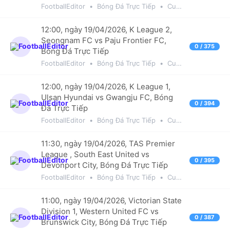
FootballEditor
•
Bóng Đá Trực Tiếp
•
Cuối
cùng bởi
FootballEditor
Trả lời vào
3cách
đây vài tháng
12:00, ngày 19/04/2026, K League 2,
Seongnam FC vs Paju Frontier FC,
0 / 375
Bóng Đá Trực Tiếp
FootballEditor
•
Bóng Đá Trực Tiếp
•
Cuối
cùng bởi
FootballEditor
Trả lời vào
3cách
đây vài tháng
12:00, ngày 19/04/2026, K League 1,
Ulsan Hyundai vs Gwangju FC, Bóng
0 / 394
Đá Trực Tiếp
FootballEditor
•
Bóng Đá Trực Tiếp
•
Cuối
cùng bởi
FootballEditor
Trả lời vào
3cách
đây vài tháng
11:30, ngày 19/04/2026, TAS Premier
League , South East United vs
0 / 395
Devonport City, Bóng Đá Trực Tiếp
FootballEditor
•
Bóng Đá Trực Tiếp
•
Cuối
cùng bởi
FootballEditor
Trả lời vào
3cách
đây vài tháng
11:00, ngày 19/04/2026, Victorian State
Division 1, Western United FC vs
0 / 387
Brunswick City, Bóng Đá Trực Tiếp