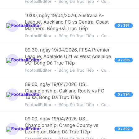
FootballEditor
•
Bóng Đá Trực Tiếp
•
Cuối
cùng bởi
FootballEditor
Trả lời vào
3cách
đây vài tháng
10:00, ngày 19/04/2026, Australia A-
League, Auckland FC vs Central Coast
0 / 397
Mariners, Bóng Đá Trực Tiếp
FootballEditor
•
Bóng Đá Trực Tiếp
•
Cuối
cùng bởi
FootballEditor
Trả lời vào
3cách
đây vài tháng
09:30, ngày 19/04/2026, FFSA Premier
League, Adelaide U21 vs West Adelaide
0 / 395
SC, Bóng Đá Trực Tiếp
FootballEditor
•
Bóng Đá Trực Tiếp
•
Cuối
cùng bởi
FootballEditor
Trả lời vào
3cách
đây vài tháng
09:00, ngày 19/04/2026, USL
Championship, Oakland Roots vs FC
0 / 394
Tulsa, Bóng Đá Trực Tiếp
FootballEditor
•
Bóng Đá Trực Tiếp
•
Cuối
cùng bởi
FootballEditor
Trả lời vào
3cách
đây vài tháng
09:00, ngày 19/04/2026, USL
Championship, Orange County vs
0 / 392
Lexington, Bóng Đá Trực Tiếp