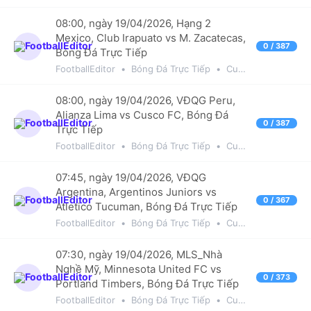
cùng bởi
FootballEditor
Trả lời vào
3cách
đây vài tháng
08:00, ngày 19/04/2026, Hạng 2
Mexico, Club Irapuato vs M. Zacatecas,
0 / 387
Bóng Đá Trực Tiếp
FootballEditor
•
Bóng Đá Trực Tiếp
•
Cuối
cùng bởi
FootballEditor
Trả lời vào
3cách
đây vài tháng
08:00, ngày 19/04/2026, VĐQG Peru,
Alianza Lima vs Cusco FC, Bóng Đá
0 / 387
Trực Tiếp
FootballEditor
•
Bóng Đá Trực Tiếp
•
Cuối
cùng bởi
FootballEditor
Trả lời vào
3cách
đây vài tháng
07:45, ngày 19/04/2026, VĐQG
Argentina, Argentinos Juniors vs
0 / 367
Atletico Tucuman, Bóng Đá Trực Tiếp
FootballEditor
•
Bóng Đá Trực Tiếp
•
Cuối
cùng bởi
FootballEditor
Trả lời vào
3cách
đây vài tháng
07:30, ngày 19/04/2026, MLS_Nhà
Nghề Mỹ, Minnesota United FC vs
0 / 373
Portland Timbers, Bóng Đá Trực Tiếp
FootballEditor
•
Bóng Đá Trực Tiếp
•
Cuối