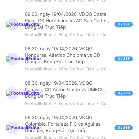
FootballEditor
•
Bóng Đá Trực Tiếp
•
Cuối
cùng bởi
FootballEditor
Trả lời vào
3cách
đây vài tháng
09:00, ngày 19/04/2026, VĐQG Costa
Rica , CS Herediano vs AD San Carlos,
0 / 388
Bóng Đá Trực Tiếp
FootballEditor
•
Bóng Đá Trực Tiếp
•
Cuối
cùng bởi
FootballEditor
Trả lời vào
3cách
đây vài tháng
08:30, ngày 19/04/2026, VĐQG
Honduras, Atletico Choloma vs CD
0 / 385
Olimpia, Bóng Đá Trực Tiếp
FootballEditor
•
Bóng Đá Trực Tiếp
•
Cuối
cùng bởi
FootballEditor
Trả lời vào
3cách
đây vài tháng
08:30, ngày 19/04/2026, VĐQG
Panama, CD Arabe Unido vs UMECIT,
0 / 389
Bóng Đá Trực Tiếp
FootballEditor
•
Bóng Đá Trực Tiếp
•
Cuối
cùng bởi
FootballEditor
Trả lời vào
3cách
đây vài tháng
08:30, ngày 19/04/2026, VĐQG
Colombia, Fortaleza F.C vs Aguilas
0 / 399
Doradas, Bóng Đá Trực Tiếp
FootballEditor
•
Bóng Đá Trực Tiếp
•
Cuối