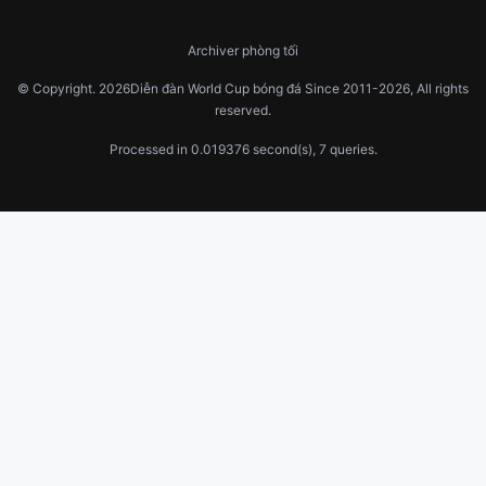
Archiver
phòng tối
© Copyright.
2026Diễn đàn World Cup bóng đá
Since 2011-2026, All rights
reserved.
Processed in 0.019376 second(s), 7 queries.