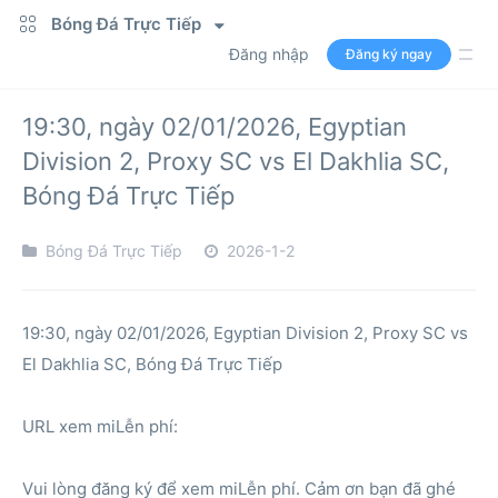
Bóng Đá Trực Tiếp
Đăng nhập
Đăng ký ngay
19:30, ngày 02/01/2026, Egyptian
Division 2, Proxy SC vs El Dakhlia SC,
Bóng Đá Trực Tiếp
Bóng Đá Trực Tiếp
2026-1-2
19:30, ngày 02/01/2026, Egyptian Division 2, Proxy SC vs
El Dakhlia SC, Bóng Đá Trực Tiếp
URL xem miLễn phí:
Vui lòng đăng ký để xem miLễn phí. Cảm ơn bạn đã ghé