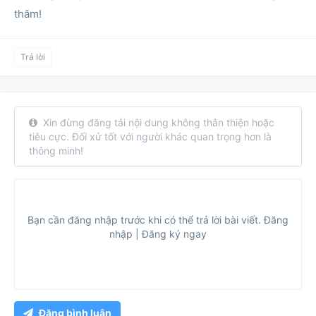
thăm!
Trả lời
Xin đừng đăng tải nội dung không thân thiện hoặc
tiêu cực. Đối xử tốt với người khác quan trọng hơn là
thông minh!
Bạn cần đăng nhập trước khi có thể trả lời bài viết.
Đăng
nhập
|
Đăng ký ngay
Đăng bình luận