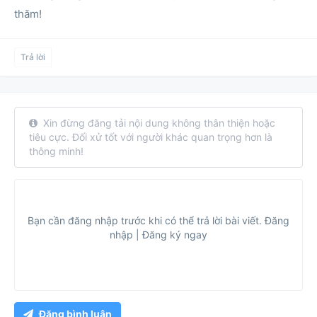
thăm!
Trả lời
Xin đừng đăng tải nội dung không thân thiện hoặc
tiêu cực. Đối xử tốt với người khác quan trọng hơn là
thông minh!
Bạn cần đăng nhập trước khi có thể trả lời bài viết.
Đăng
nhập
|
Đăng ký ngay
Đăng bình luận