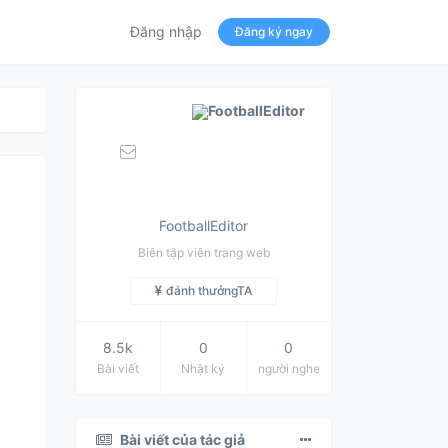
Đăng nhập
Đăng ký ngay
FootballEditor
Biên tập viên trang web
đánh thưởngTA
8.5k
0
0
Bài viết
Nhật ký
người nghe
Bài viết của tác giả