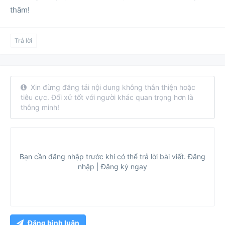
thăm!
Trả lời
Xin đừng đăng tải nội dung không thân thiện hoặc
tiêu cực. Đối xử tốt với người khác quan trọng hơn là
thông minh!
Bạn cần đăng nhập trước khi có thể trả lời bài viết.
Đăng
nhập
|
Đăng ký ngay
Đăng bình luận