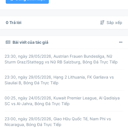
0 Trả lời
Sắp xếp
Bài viết của tác giả
23:30, ngày 29/05/2026, Austrian Frauen Bundesliga, Nữ
Sturm Graz/Stattegg vs Nữ RB Salzburg, Bóng Đá Trực Tiếp
23:30, ngày 29/05/2026, Hạng 2 Lithuania, FK Garliava vs
Siauliai B, Bóng Đá Trực Tiếp
00:25, ngày 24/05/2026, Kuwait Premier League, Al Qadisiya
SC vs Al-Jahra, Bóng Đá Trực Tiếp
23:00, ngày 29/05/2026, Giao Hữu Quốc Tế, Nam Phi vs
Nicaragua, Bóng Đá Trực Tiếp