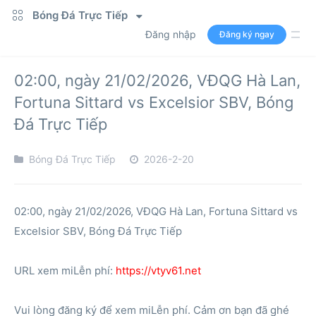
Bóng Đá Trực Tiếp
Đăng nhập
Đăng ký ngay
02:00, ngày 21/02/2026, VĐQG Hà Lan,
Fortuna Sittard vs Excelsior SBV, Bóng
Đá Trực Tiếp
Bóng Đá Trực Tiếp
2026-2-20
02:00, ngày 21/02/2026, VĐQG Hà Lan, Fortuna Sittard vs
Excelsior SBV, Bóng Đá Trực Tiếp
URL xem miLễn phí:
https://vtyv61.net
Vui lòng đăng ký để xem miLễn phí. Cảm ơn bạn đã ghé