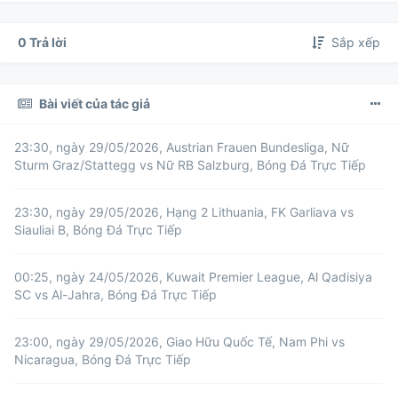
0 Trả lời
Sắp xếp
Bài viết của tác giả
23:30, ngày 29/05/2026, Austrian Frauen Bundesliga, Nữ
Sturm Graz/Stattegg vs Nữ RB Salzburg, Bóng Đá Trực Tiếp
23:30, ngày 29/05/2026, Hạng 2 Lithuania, FK Garliava vs
Siauliai B, Bóng Đá Trực Tiếp
00:25, ngày 24/05/2026, Kuwait Premier League, Al Qadisiya
SC vs Al-Jahra, Bóng Đá Trực Tiếp
23:00, ngày 29/05/2026, Giao Hữu Quốc Tế, Nam Phi vs
Nicaragua, Bóng Đá Trực Tiếp