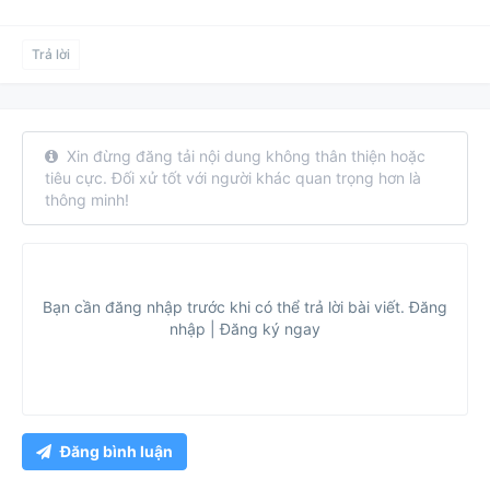
Trả lời
Xin đừng đăng tải nội dung không thân thiện hoặc
tiêu cực. Đối xử tốt với người khác quan trọng hơn là
thông minh!
Bạn cần đăng nhập trước khi có thể trả lời bài viết.
Đăng
nhập
|
Đăng ký ngay
Đăng bình luận