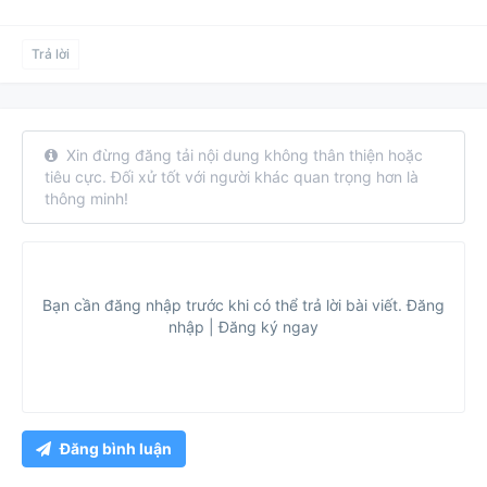
Trả lời
Xin đừng đăng tải nội dung không thân thiện hoặc
tiêu cực. Đối xử tốt với người khác quan trọng hơn là
thông minh!
Bạn cần đăng nhập trước khi có thể trả lời bài viết.
Đăng
nhập
|
Đăng ký ngay
Đăng bình luận