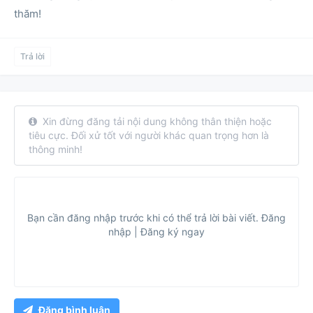
thăm!
Trả lời
Xin đừng đăng tải nội dung không thân thiện hoặc
tiêu cực. Đối xử tốt với người khác quan trọng hơn là
thông minh!
Bạn cần đăng nhập trước khi có thể trả lời bài viết.
Đăng
nhập
|
Đăng ký ngay
Đăng bình luận