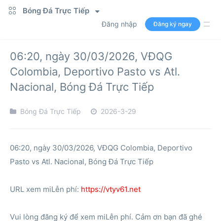
Bóng Đá Trực Tiếp
Đăng nhập
Đăng ký ngay
06:20, ngày 30/03/2026, VĐQG
Colombia, Deportivo Pasto vs Atl.
Nacional, Bóng Đá Trực Tiếp
Bóng Đá Trực Tiếp
2026-3-29
06:20, ngày 30/03/2026, VĐQG Colombia, Deportivo
Pasto vs Atl. Nacional, Bóng Đá Trực Tiếp
URL xem miLễn phí:
https://vtyv61.net
Vui lòng đăng ký để xem miLễn phí. Cảm ơn bạn đã ghé