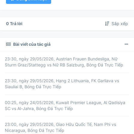
0 Trả lời
Sắp xếp
Bài viết của tác giả
23:30, ngày 29/05/2026, Austrian Frauen Bundesliga, Nữ
Sturm Graz/Stattegg vs Nữ RB Salzburg, Bóng Đá Trực Tiếp
23:30, ngày 29/05/2026, Hạng 2 Lithuania, FK Garliava vs
Siauliai B, Bóng Đá Trực Tiếp
00:25, ngày 24/05/2026, Kuwait Premier League, Al Qadisiya
SC vs Al-Jahra, Bóng Đá Trực Tiếp
23:00, ngày 29/05/2026, Giao Hữu Quốc Tế, Nam Phi vs
Nicaragua, Bóng Đá Trực Tiếp