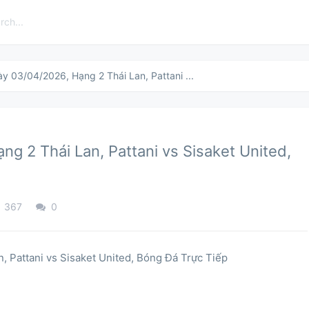
y 03/04/2026, Hạng 2 Thái Lan, Pattani ...
ng 2 Thái Lan, Pattani vs Sisaket United,
367
0
, Pattani vs Sisaket United, Bóng Đá Trực Tiếp