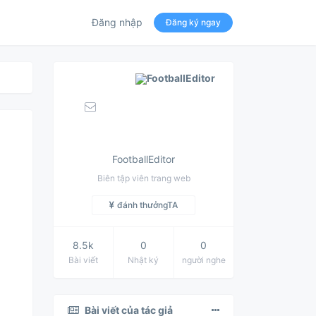
Đăng nhập
Đăng ký ngay
FootballEditor
Biên tập viên trang web
đánh thưởngTA
8.5k
0
0
Bài viết
Nhật ký
người nghe
Bài viết của tác giả