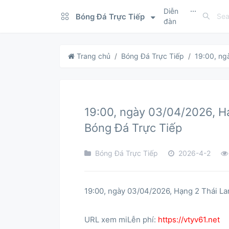
Diễn
Bóng Đá Trực Tiếp
đàn
Trang chủ
Bóng Đá Trực Tiếp
19:00, ngà
19:00, ngày 03/04/2026, Hạ
Bóng Đá Trực Tiếp
Bóng Đá Trực Tiếp
2026-4-2
19:00, ngày 03/04/2026, Hạng 2 Thái Lan
URL xem miLễn phí:
https://vtyv61.net