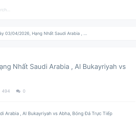
ày 03/04/2026, Hạng Nhất Saudi Arabia , ...
ng Nhất Saudi Arabia , Al Bukayriyah vs
494
0
i Arabia , Al Bukayriyah vs Abha, Bóng Đá Trực Tiếp