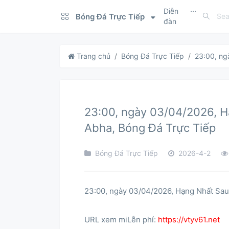
Diễn
Bóng Đá Trực Tiếp
đàn
Trang chủ
Bóng Đá Trực Tiếp
23:00, ng
23:00, ngày 03/04/2026, Hạ
Abha, Bóng Đá Trực Tiếp
Bóng Đá Trực Tiếp
2026-4-2
23:00, ngày 03/04/2026, Hạng Nhất Saud
URL xem miLễn phí:
https://vtyv61.net