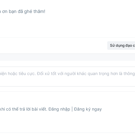
m ơn bạn đã ghé thăm!
Sử dụng đạo 
iện hoặc tiêu cực. Đối xử tốt với người khác quan trọng hơn là thông
 có thể trả lời bài viết.
Đăng nhập
|
Đăng ký ngay