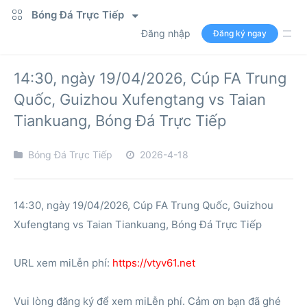
Bóng Đá Trực Tiếp
Đăng nhập
Đăng ký ngay
14:30, ngày 19/04/2026, Cúp FA Trung
Quốc, Guizhou Xufengtang vs Taian
Tiankuang, Bóng Đá Trực Tiếp
Bóng Đá Trực Tiếp
2026-4-18
14:30, ngày 19/04/2026, Cúp FA Trung Quốc, Guizhou
Xufengtang vs Taian Tiankuang, Bóng Đá Trực Tiếp
URL xem miLễn phí:
https://vtyv61.net
Vui lòng đăng ký để xem miLễn phí. Cảm ơn bạn đã ghé