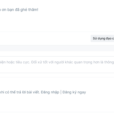
m ơn bạn đã ghé thăm!
Sử dụng đạo 
iện hoặc tiêu cực. Đối xử tốt với người khác quan trọng hơn là thông
 có thể trả lời bài viết.
Đăng nhập
|
Đăng ký ngay