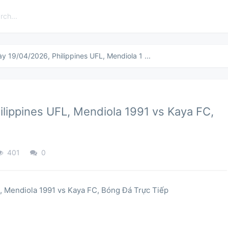
y 19/04/2026, Philippines UFL, Mendiola 1 ...
ilippines UFL, Mendiola 1991 vs Kaya FC,
401
0
L, Mendiola 1991 vs Kaya FC, Bóng Đá Trực Tiếp