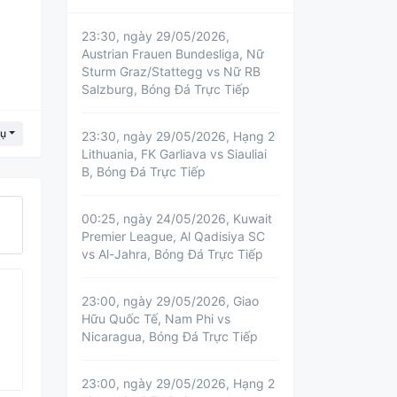
23:30, ngày 29/05/2026,
Austrian Frauen Bundesliga, Nữ
Sturm Graz/Stattegg vs Nữ RB
Salzburg, Bóng Đá Trực Tiếp
cụ
23:30, ngày 29/05/2026, Hạng 2
Lithuania, FK Garliava vs Siauliai
B, Bóng Đá Trực Tiếp
00:25, ngày 24/05/2026, Kuwait
Premier League, Al Qadisiya SC
vs Al-Jahra, Bóng Đá Trực Tiếp
23:00, ngày 29/05/2026, Giao
Hữu Quốc Tế, Nam Phi vs
Nicaragua, Bóng Đá Trực Tiếp
23:00, ngày 29/05/2026, Hạng 2