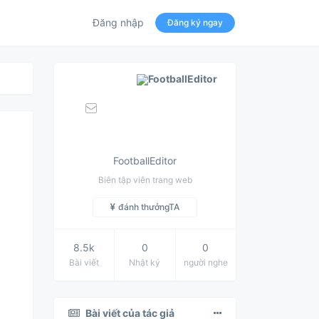
Đăng nhập
Đăng ký ngay
FootballEditor
Biên tập viên trang web
đánh thưởngTA
8.5k
0
0
Bài viết
Nhật ký
người nghe
Bài viết của tác giả