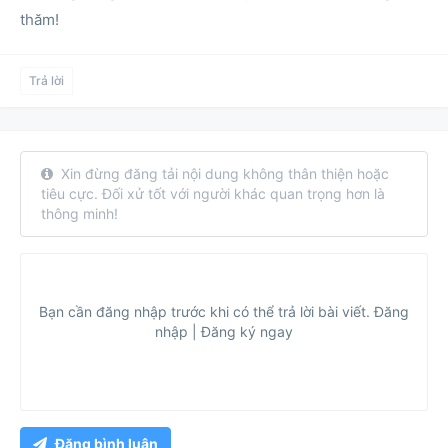
thăm!
Trả lời
Xin đừng đăng tải nội dung không thân thiện hoặc
tiêu cực. Đối xử tốt với người khác quan trọng hơn là
thông minh!
Bạn cần đăng nhập trước khi có thể trả lời bài viết.
Đăng
nhập
|
Đăng ký ngay
Đăng bình luận