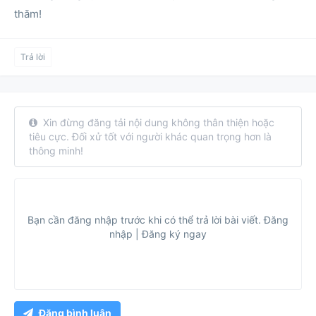
thăm!
Trả lời
Xin đừng đăng tải nội dung không thân thiện hoặc
tiêu cực. Đối xử tốt với người khác quan trọng hơn là
thông minh!
Bạn cần đăng nhập trước khi có thể trả lời bài viết.
Đăng
nhập
|
Đăng ký ngay
Đăng bình luận