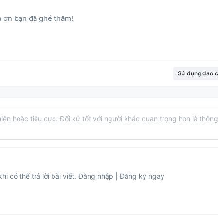
m ơn bạn đã ghé thăm!
Sử dụng đạo 
iện hoặc tiêu cực. Đối xử tốt với người khác quan trọng hơn là thông
 có thể trả lời bài viết.
Đăng nhập
|
Đăng ký ngay