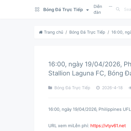
Diễn
Bóng Đá Trực Tiếp
đàn
Trang chủ
Bóng Đá Trực Tiếp
16:00, ng
16:00, ngày 19/04/2026, P
Stallion Laguna FC, Bóng Đ
Bóng Đá Trực Tiếp
2026-4-18
16:00, ngày 19/04/2026, Philippines UF
URL xem miLễn phí:
https://vtyv61.net