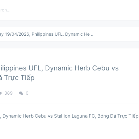
ày 19/04/2026, Philippines UFL, Dynamic He ...
hilippines UFL, Dynamic Herb Cebu vs
á Trực Tiếp
389
0
L, Dynamic Herb Cebu vs Stallion Laguna FC, Bóng Đá Trực Tiếp