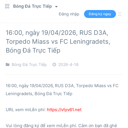
Bóng Đá Trực Tiếp
Đăng nhập
Đăng ký ngay
16:00, ngày 19/04/2026, RUS D3A,
Torpedo Miass vs FC Leningradets,
Bóng Đá Trực Tiếp
Bóng Đá Trực Tiếp
2026-4-18
16:00, ngày 19/04/2026, RUS D3A, Torpedo Miass vs FC
Leningradets, Bóng Đá Trực Tiếp
URL xem miLễn phí:
https://vtyv61.net
Vui lòng đăng ký để xem miLễn phí. Cảm ơn bạn đã ghé