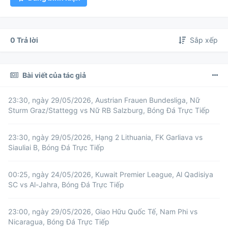
0 Trả lời
Sắp xếp
Bài viết của tác giả
23:30, ngày 29/05/2026, Austrian Frauen Bundesliga, Nữ
Sturm Graz/Stattegg vs Nữ RB Salzburg, Bóng Đá Trực Tiếp
23:30, ngày 29/05/2026, Hạng 2 Lithuania, FK Garliava vs
Siauliai B, Bóng Đá Trực Tiếp
00:25, ngày 24/05/2026, Kuwait Premier League, Al Qadisiya
SC vs Al-Jahra, Bóng Đá Trực Tiếp
23:00, ngày 29/05/2026, Giao Hữu Quốc Tế, Nam Phi vs
Nicaragua, Bóng Đá Trực Tiếp