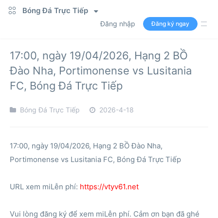
Bóng Đá Trực Tiếp
Đăng nhập
Đăng ký ngay
17:00, ngày 19/04/2026, Hạng 2 BỒ
Đào Nha, Portimonense vs Lusitania
FC, Bóng Đá Trực Tiếp
Bóng Đá Trực Tiếp
2026-4-18
17:00, ngày 19/04/2026, Hạng 2 BỒ Đào Nha,
Portimonense vs Lusitania FC, Bóng Đá Trực Tiếp
URL xem miLễn phí:
https://vtyv61.net
Vui lòng đăng ký để xem miLễn phí. Cảm ơn bạn đã ghé