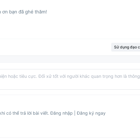
m ơn bạn đã ghé thăm!
Sử dụng đạo 
iện hoặc tiêu cực. Đối xử tốt với người khác quan trọng hơn là thông
 có thể trả lời bài viết.
Đăng nhập
|
Đăng ký ngay