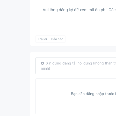
Vui lòng đăng ký để xem miLễn phí. Cả
Trả lời
Báo cáo
Xin đừng đăng tải nội dung không thân th
minh!
Bạn cần đăng nhập trước khi