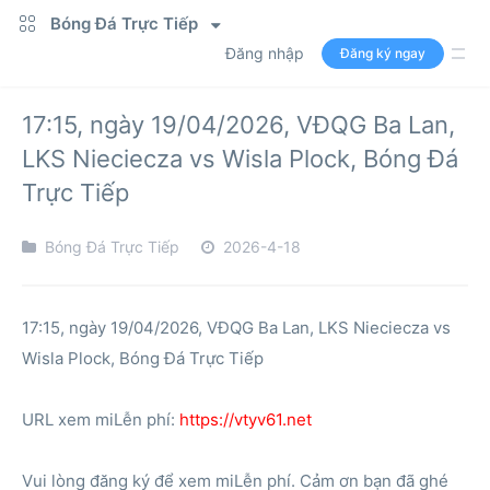
Bóng Đá Trực Tiếp
Đăng nhập
Đăng ký ngay
17:15, ngày 19/04/2026, VĐQG Ba Lan,
LKS Nieciecza vs Wisla Plock, Bóng Đá
Trực Tiếp
Bóng Đá Trực Tiếp
2026-4-18
17:15, ngày 19/04/2026, VĐQG Ba Lan, LKS Nieciecza vs
Wisla Plock, Bóng Đá Trực Tiếp
URL xem miLễn phí:
https://vtyv61.net
Vui lòng đăng ký để xem miLễn phí. Cảm ơn bạn đã ghé