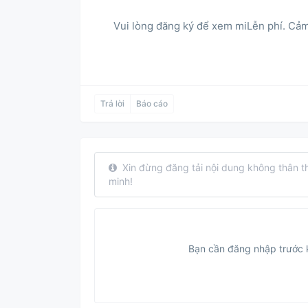
Vui lòng đăng ký để xem miLễn phí. Cả
Trả lời
Báo cáo
Xin đừng đăng tải nội dung không thân th
minh!
Bạn cần đăng nhập trước khi