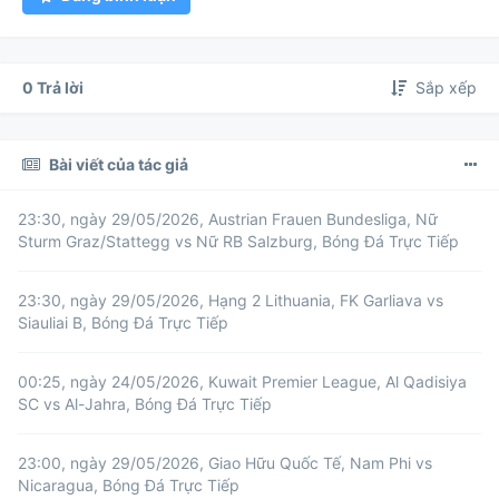
0 Trả lời
Sắp xếp
Bài viết của tác giả
23:30, ngày 29/05/2026, Austrian Frauen Bundesliga, Nữ
Sturm Graz/Stattegg vs Nữ RB Salzburg, Bóng Đá Trực Tiếp
23:30, ngày 29/05/2026, Hạng 2 Lithuania, FK Garliava vs
Siauliai B, Bóng Đá Trực Tiếp
00:25, ngày 24/05/2026, Kuwait Premier League, Al Qadisiya
SC vs Al-Jahra, Bóng Đá Trực Tiếp
23:00, ngày 29/05/2026, Giao Hữu Quốc Tế, Nam Phi vs
Nicaragua, Bóng Đá Trực Tiếp