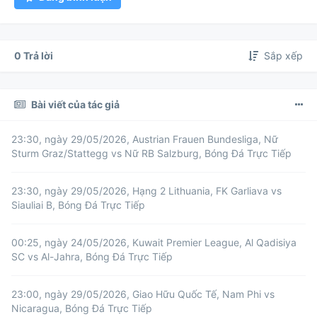
0 Trả lời
Sắp xếp
Bài viết của tác giả
23:30, ngày 29/05/2026, Austrian Frauen Bundesliga, Nữ
Sturm Graz/Stattegg vs Nữ RB Salzburg, Bóng Đá Trực Tiếp
23:30, ngày 29/05/2026, Hạng 2 Lithuania, FK Garliava vs
Siauliai B, Bóng Đá Trực Tiếp
00:25, ngày 24/05/2026, Kuwait Premier League, Al Qadisiya
SC vs Al-Jahra, Bóng Đá Trực Tiếp
23:00, ngày 29/05/2026, Giao Hữu Quốc Tế, Nam Phi vs
Nicaragua, Bóng Đá Trực Tiếp