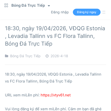
Bóng Đá Trực Tiếp
Đăng nhập
Đăng ký ngay
18:30, ngày 19/04/2026, VĐQG Estonia
, Levadia Tallinn vs FC Flora Tallinn,
Bóng Đá Trực Tiếp
Bóng Đá Trực Tiếp
2026-4-18
18:30, ngày 19/04/2026, VĐQG Estonia , Levadia Tallinn
vs FC Flora Tallinn, Bóng Đá Trực Tiếp
URL xem miLễn phí:
https://vtyv61.net
Vui lòng đăng ký để xem miLễn phí. Cảm ơn bạn đã ghé