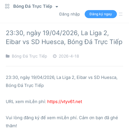
Bóng Đá Trực Tiếp
Đăng nhập
Đăng ký ngay
23:30, ngày 19/04/2026, La Liga 2,
Eibar vs SD Huesca, Bóng Đá Trực Tiếp
Bóng Đá Trực Tiếp
2026-4-18
23:30, ngày 19/04/2026, La Liga 2, Eibar vs SD Huesca,
Bóng Đá Trực Tiếp
URL xem miLễn phí:
https://vtyv61.net
Vui lòng đăng ký để xem miLễn phí. Cảm ơn bạn đã ghé
thăm!