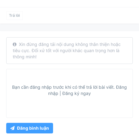
Trả lời
Xin đừng đăng tải nội dung không thân thiện hoặc
tiêu cực. Đối xử tốt với người khác quan trọng hơn là
thông minh!
Bạn cần đăng nhập trước khi có thể trả lời bài viết.
Đăng
nhập
|
Đăng ký ngay
Đăng bình luận