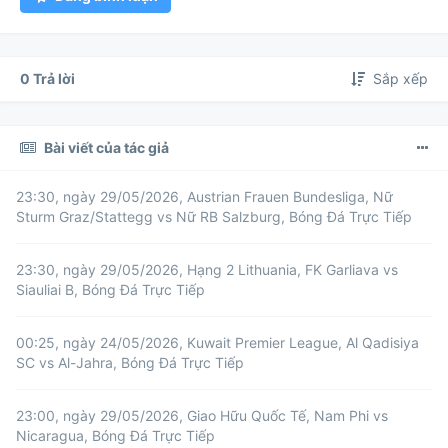
0 Trả lời
Sắp xếp
Bài viết của tác giả
23:30, ngày 29/05/2026, Austrian Frauen Bundesliga, Nữ
Sturm Graz/Stattegg vs Nữ RB Salzburg, Bóng Đá Trực Tiếp
23:30, ngày 29/05/2026, Hạng 2 Lithuania, FK Garliava vs
Siauliai B, Bóng Đá Trực Tiếp
00:25, ngày 24/05/2026, Kuwait Premier League, Al Qadisiya
SC vs Al-Jahra, Bóng Đá Trực Tiếp
23:00, ngày 29/05/2026, Giao Hữu Quốc Tế, Nam Phi vs
Nicaragua, Bóng Đá Trực Tiếp