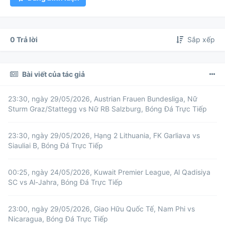
0 Trả lời
Sắp xếp
Bài viết của tác giả
23:30, ngày 29/05/2026, Austrian Frauen Bundesliga, Nữ
Sturm Graz/Stattegg vs Nữ RB Salzburg, Bóng Đá Trực Tiếp
23:30, ngày 29/05/2026, Hạng 2 Lithuania, FK Garliava vs
Siauliai B, Bóng Đá Trực Tiếp
00:25, ngày 24/05/2026, Kuwait Premier League, Al Qadisiya
SC vs Al-Jahra, Bóng Đá Trực Tiếp
23:00, ngày 29/05/2026, Giao Hữu Quốc Tế, Nam Phi vs
Nicaragua, Bóng Đá Trực Tiếp