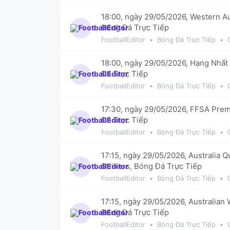
18:00, ngày 29/05/2026, Western Au
Bóng Đá Trực Tiếp
FootballEditor
•
Bóng Đá Trực Tiếp
•
18:00, ngày 29/05/2026, Hạng Nhất
Đá Trực Tiếp
FootballEditor
•
Bóng Đá Trực Tiếp
•
17:30, ngày 29/05/2026, FFSA Prem
Đá Trực Tiếp
FootballEditor
•
Bóng Đá Trực Tiếp
•
17:15, ngày 29/05/2026, Australia 
Strikers, Bóng Đá Trực Tiếp
FootballEditor
•
Bóng Đá Trực Tiếp
•
17:15, ngày 29/05/2026, Australian
Bóng Đá Trực Tiếp
FootballEditor
•
Bóng Đá Trực Tiếp
•