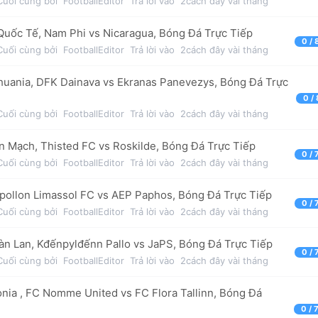
Cuối cùng bởi
FootballEditor
Trả lời vào
2cách đây vài tháng
Quốc Tế, Nam Phi vs Nicaragua, Bóng Đá Trực Tiếp
0 / 
Cuối cùng bởi
FootballEditor
Trả lời vào
2cách đây vài tháng
thuania, DFK Dainava vs Ekranas Panevezys, Bóng Đá Trực
0 /
Cuối cùng bởi
FootballEditor
Trả lời vào
2cách đây vài tháng
n Mạch, Thisted FC vs Roskilde, Bóng Đá Trực Tiếp
0 / 
Cuối cùng bởi
FootballEditor
Trả lời vào
2cách đây vài tháng
Apollon Limassol FC vs AEP Paphos, Bóng Đá Trực Tiếp
0 / 
Cuối cùng bởi
FootballEditor
Trả lời vào
2cách đây vài tháng
àn Lan, Kđếnpylđếnn Pallo vs JaPS, Bóng Đá Trực Tiếp
0 / 
Cuối cùng bởi
FootballEditor
Trả lời vào
2cách đây vài tháng
nia , FC Nomme United vs FC Flora Tallinn, Bóng Đá
0 / 