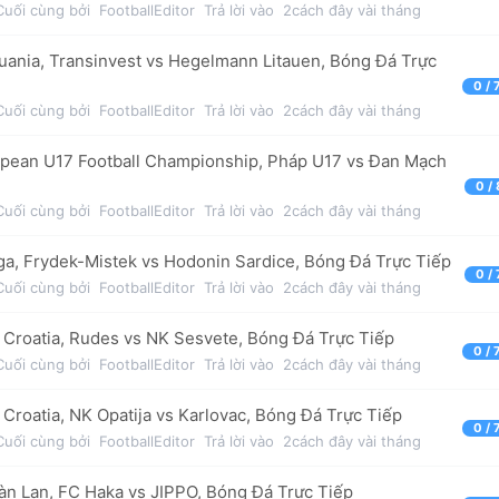
Cuối cùng bởi
FootballEditor
Trả lời vào
2cách đây vài tháng
uania, Transinvest vs Hegelmann Litauen, Bóng Đá Trực
0 / 
Cuối cùng bởi
FootballEditor
Trả lời vào
2cách đây vài tháng
opean U17 Football Championship, Pháp U17 vs Đan Mạch
0 /
Cuối cùng bởi
FootballEditor
Trả lời vào
2cách đây vài tháng
ga, Frydek-Mistek vs Hodonin Sardice, Bóng Đá Trực Tiếp
0 /
Cuối cùng bởi
FootballEditor
Trả lời vào
2cách đây vài tháng
 Croatia, Rudes vs NK Sesvete, Bóng Đá Trực Tiếp
0 / 
Cuối cùng bởi
FootballEditor
Trả lời vào
2cách đây vài tháng
Croatia, NK Opatija vs Karlovac, Bóng Đá Trực Tiếp
0 / 
Cuối cùng bởi
FootballEditor
Trả lời vào
2cách đây vài tháng
àn Lan, FC Haka vs JIPPO, Bóng Đá Trực Tiếp