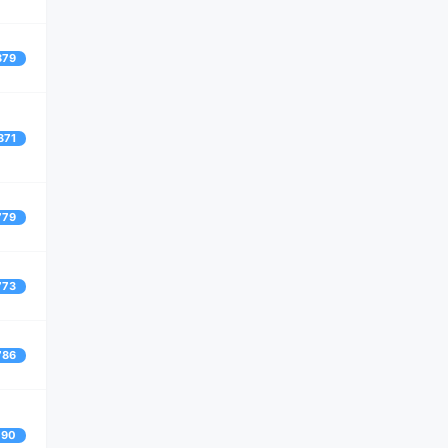
879
 871
779
773
786
790