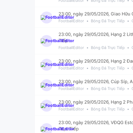
FootballEditor
•
Bóng Đá Trực Tiếp
•
23:00, ngày 29/05/2026, Giao Hữu 
FootballEditor
•
Bóng Đá Trực Tiếp
•
23:00, ngày 29/05/2026, Hạng 2 Li
Tiếp
FootballEditor
•
Bóng Đá Trực Tiếp
•
23:00, ngày 29/05/2026, Hạng 2 Đa
FootballEditor
•
Bóng Đá Trực Tiếp
•
23:00, ngày 29/05/2026, Cúp Síp, 
FootballEditor
•
Bóng Đá Trực Tiếp
•
23:00, ngày 29/05/2026, Hạng 2 Ph
FootballEditor
•
Bóng Đá Trực Tiếp
•
23:00, ngày 29/05/2026, VĐQG Esto
Trực Tiếp