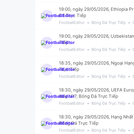
19:00, ngày 29/05/2026, Ethiopia 
Đá Trực Tiếp
FootballEditor
•
Bóng Đá Trực Tiếp
•
19:00, ngày 29/05/2026, Uzbekista
Tiếp
FootballEditor
•
Bóng Đá Trực Tiếp
•
18:35, ngày 29/05/2026, Ngoại Hạn
Trực Tiếp
FootballEditor
•
Bóng Đá Trực Tiếp
•
18:30, ngày 29/05/2026, UEFA Eur
Italy U17, Bóng Đá Trực Tiếp
FootballEditor
•
Bóng Đá Trực Tiếp
•
18:30, ngày 29/05/2026, Hạng Nhấ
Bóng Đá Trực Tiếp
FootballEditor
•
Bóng Đá Trực Tiếp
•