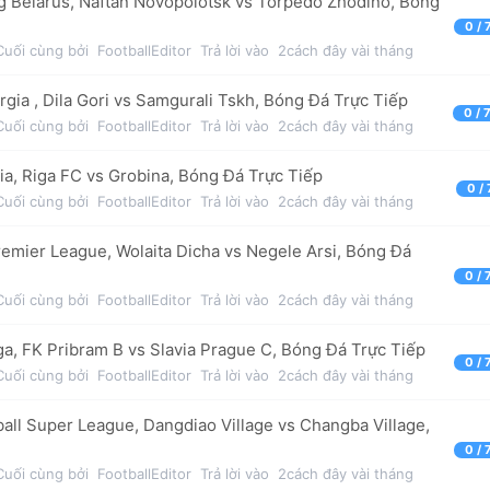
g Belarus, Naftan Novopolotsk vs Torpedo Zhodino, Bóng
0 / 
Cuối cùng bởi
FootballEditor
Trả lời vào
2cách đây vài tháng
ia , Dila Gori vs Samgurali Tskh, Bóng Đá Trực Tiếp
0 / 
Cuối cùng bởi
FootballEditor
Trả lời vào
2cách đây vài tháng
a, Riga FC vs Grobina, Bóng Đá Trực Tiếp
0 /
Cuối cùng bởi
FootballEditor
Trả lời vào
2cách đây vài tháng
remier League, Wolaita Dicha vs Negele Arsi, Bóng Đá
0 / 
Cuối cùng bởi
FootballEditor
Trả lời vào
2cách đây vài tháng
ga, FK Pribram B vs Slavia Prague C, Bóng Đá Trực Tiếp
0 / 
Cuối cùng bởi
FootballEditor
Trả lời vào
2cách đây vài tháng
ball Super League, Dangdiao Village vs Changba Village,
0 / 
Cuối cùng bởi
FootballEditor
Trả lời vào
2cách đây vài tháng