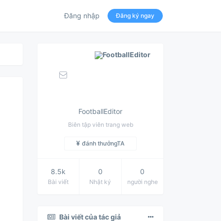
Đăng nhập
Đăng ký ngay
FootballEditor
Biên tập viên trang web
đánh thưởngTA
8.5k
0
0
Bài viết
Nhật ký
người nghe
Bài viết của tác giả